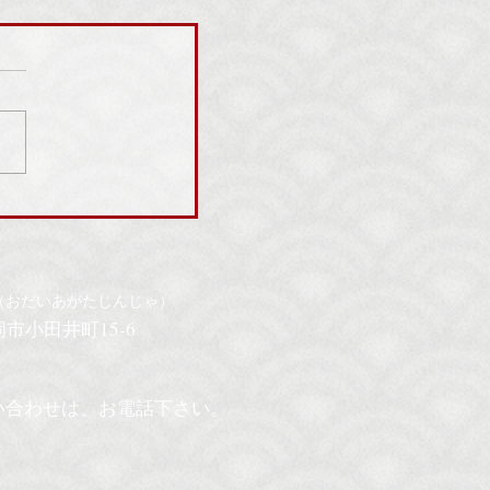
神社のお祭りのご案内
（おだいあがたじんじゃ）
豊岡市小田井町15-6
い合わせは
、お電話
下さい。