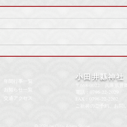
7月30日(水)：川下
つりと鞄供養祭のご案
小田井縣神社
年間行事一覧
〒668-0022​ 兵庫県
お知らせ一覧
電話：0796-22-2029
交通アクセス
​FAX：0796-22-22
02
​ご祈祷のご予約、お問
© 2026 by Odai Agata Shrine