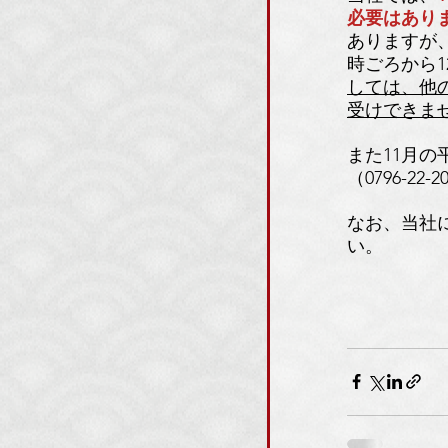
必要はあり
ありますが
時ごろから
しては、他
受けできま
また11月
（0796-2
なお、当社
い。