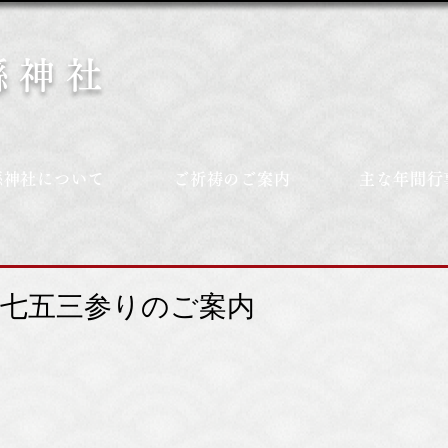
縣神社
縣神社について
ご祈祷のご案内
主な年間行
年七五三参りのご案内