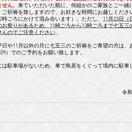
ません
。来ていただいた順に、何組かのご家族とご一緒
、ご祈祷を致しますので、お好きな時間にお越しください
12時ごろにかけて混み合います）。ただし、
11月23日
のお祭りがあるため、11時ごろから13時ごろまで七五三
せんのでご注意ください
。
の平日や11月以外の月に七五三のご祈祷をご希望の方は、
2-2029）でのご予約をお願い致します。
には駐車場がないため、車で鳥居をくぐって境内に駐車
令和