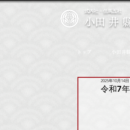
式内社・但馬五社
​小田井
トップ
小田井
2025年10月14日
令和7