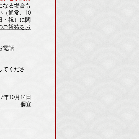
になる場合も
（通常、10
（日・祝）に関
のご祈祷をお
お電話
してくださ
7年10月14日
禰宜