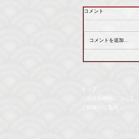
コメント
コメントを追加…
8月1・2日：柳ま
内
トップ
小田井縣神社について
ご祈祷のご案内