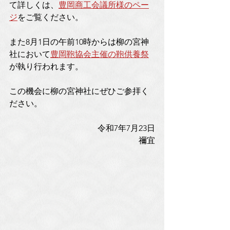
て詳しくは、
豊岡商工会議所様のペー
ジ
をご覧ください。
また8月1日の午前10時からは柳の宮神
社において
豊岡鞄協会主催の鞄供養祭
が執り行われます。
この機会に柳の宮神社にぜひご参拝く
ださい。
令和7年7月23日
禰宜