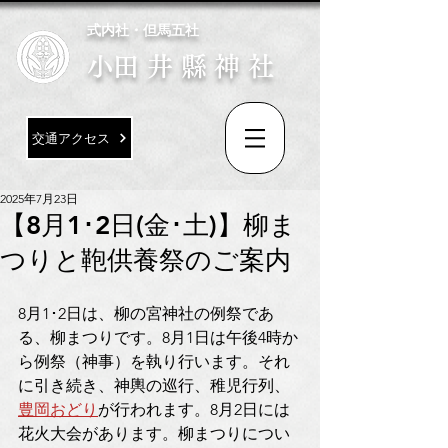
式内社・但馬五社
​小田井縣神社
交通アクセス
2025年7月23日
【8月1･2日(金･土)】柳ま
つりと鞄供養祭のご案内
8月1･2日は、柳の宮神社の例祭であ
る、柳まつりです。8月1日は午後4時か
ら例祭（神事）を執り行います。それ
に引き続き、神輿の巡行、稚児行列、
豊岡おどり
が行われます。8月2日には
花火大会があります。柳まつりについ