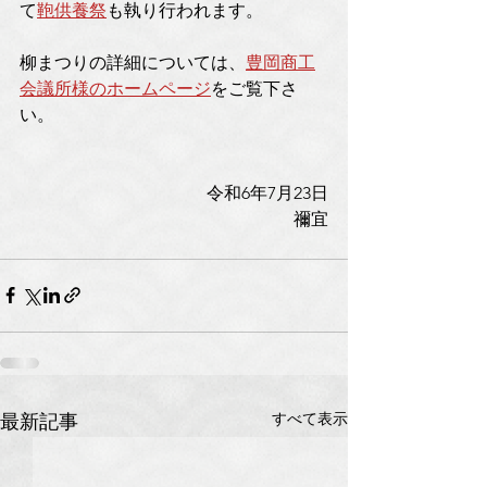
て
鞄供養祭
も執り行われます。
柳まつりの詳細については、
豊岡商工
会議所様のホームページ
をご覧下さ
い。
令和6年7月23日
禰宜
すべて表示
最新記事