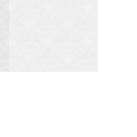
コメント
コメントを追加…
7月30日(水)：川下神社の
柳行李を奉納い