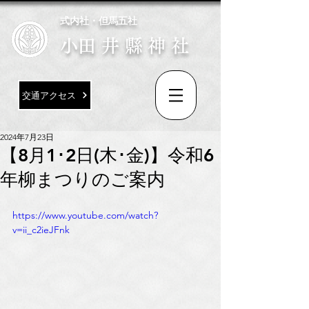
式内社・但馬五社
​小田井縣神社
交通アクセス
2024年7月23日
【8月1･2日(木･金)】令和6
年柳まつりのご案内
https://www.youtube.com/watch?
v=ii_c2ieJFnk