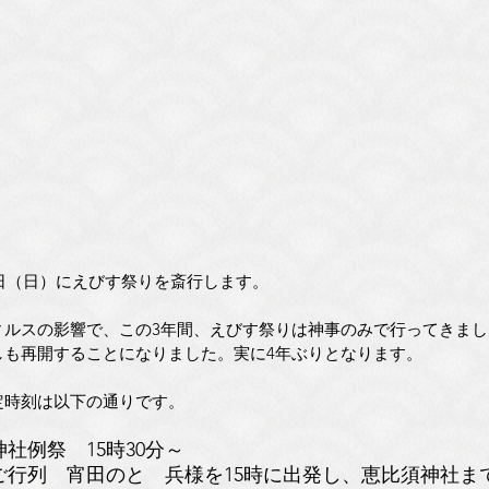
1日（日）にえびす祭りを斎行します。
ィルスの影響で、この3年間、えびす祭りは神事のみで行ってきまし
しも再開することになりました。実に4年ぶりとなります。
定時刻は以下の通りです。
社例祭　15時30分～
ご行列　宵田のとゞ兵様を15時に出発し、恵比須神社ま