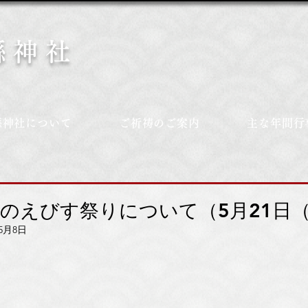
縣神社
縣神社について
ご祈祷のご案内
主な年間行
年のえびす祭りについて（5月21日
年5月8日