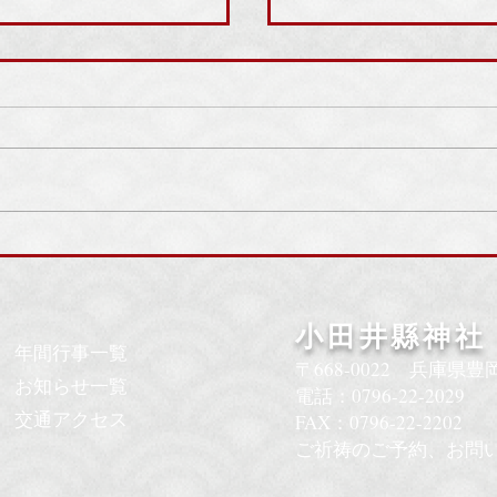
7月30日(水)：川下
つりと鞄供養祭のご案
小田井縣神社
年間行事一覧
〒668-0022​ 兵庫県
お知らせ一覧
電話：0796-22-2029
交通アクセス
​FAX：0796-22-22
02
​ご祈祷のご予約、お問