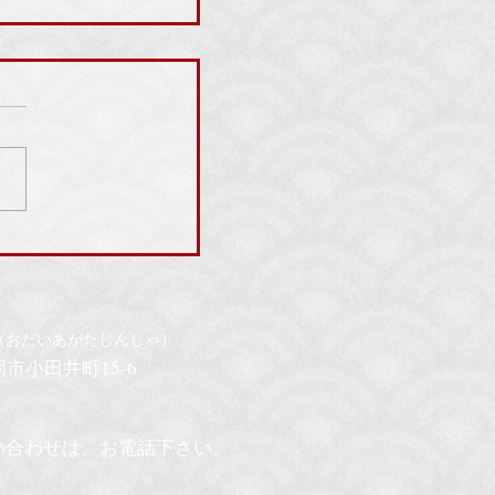
神社のお祭りのご案内
（おだいあがたじんじゃ）
豊岡市小田井町15-6
い合わせは
、お電話
下さい。