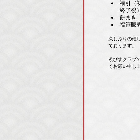
福引（
終了後
餅まき（
福笹販売
久しぶりの催
ております。
ゑびすクラブ
くお願い申し