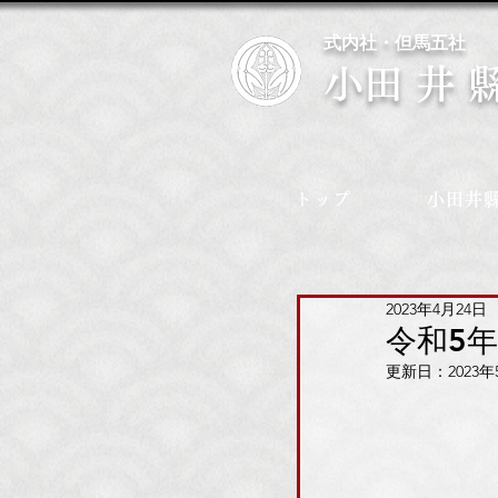
式内社・但馬五社
​小田井
トップ
小田井
2023年4月24日
令和5
更新日：
2023