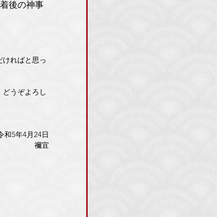
到着後の神事
だければと思っ
、どうぞよろし
令和5年4月24日
禰宜