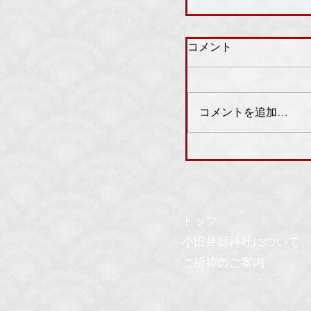
コメント
コメントを追加…
8月1・2日：柳ま
内
トップ
小田井縣神社について
ご祈祷のご案内