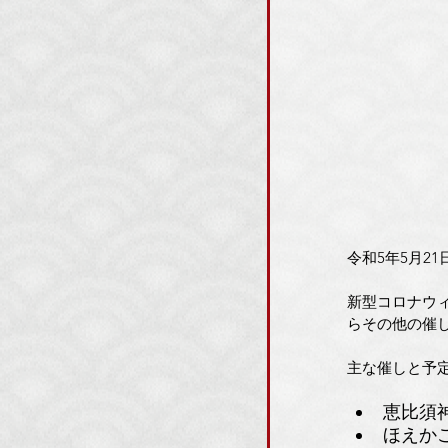
令和5年5月2
新型コロナウ
らその他の催
主な催しと予
恵比須神
ほえか