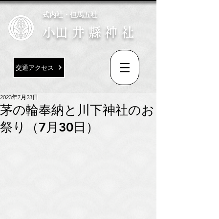
式内社・但馬五社
​小田井縣神社
交通アクセス
2023年7月23日
茅の輪奉納と川下神社のお
祭り（7月30日）